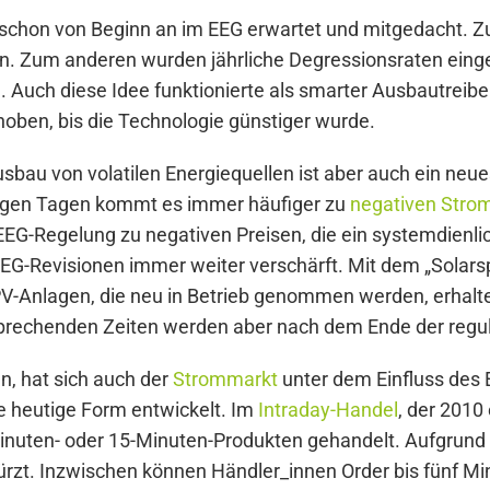
schon von Beginn an im EEG erwartet und mitgedacht. Zu
n. Zum anderen wurden jährliche Degressionsraten eingef
 Auch diese Idee funktionierte als smarter Ausbautreib
choben, bis die Technologie günstiger wurde.
sbau von volatilen Energiequellen ist aber auch ein ne
nigen Tagen kommt es immer häufiger zu
negativen Stro
EEG-Regelung zu negativen Preisen, die ein systemdienli
 EEG-Revisionen immer weiter verschärft. Mit dem „Solar
 PV-Anlagen, die neu in Betrieb genommen werden, erhalte
sprechenden Zeiten werden aber nach dem Ende der reg
n, hat sich auch der
Strommarkt
unter dem Einfluss des
e heutige Form entwickelt. Im
Intraday-Handel
, der 2010
inuten- oder 15-Minuten-Produkten gehandelt. Aufgrund 
rkürzt. Inzwischen können Händler_innen Order bis fünf M