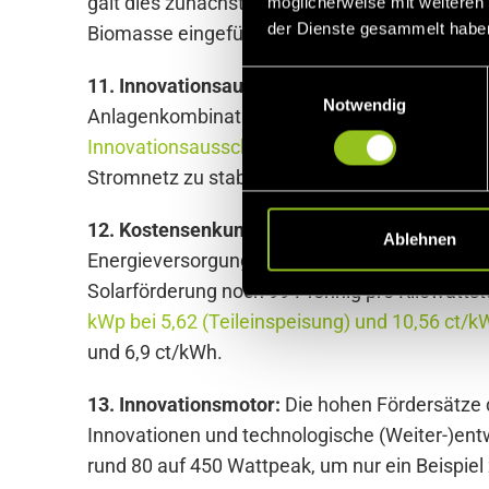
galt dies zunächst nur für größere PV-Anlag
möglicherweise mit weiteren
der Dienste gesammelt habe
Biomasse eingeführt.
E
11. Innovationsausschreibungen:
Eine besonde
Notwendig
i
Anlagenkombinationen – insbesondere solche a
n
Innovationsausschreibung
ist es, so die Netz
w
Stromnetz zu stabilisieren.
i
l
12. Kostensenkung:
Auch wenn es so mancher 
l
Ablehnen
Energieversorgung. Eine erstaunliche Entwick
i
Solarförderung noch 99 Pfennig pro Kilowattst
g
u
kWp bei 5,62 (Teileinspeisung) und 10,56 ct/k
n
und 6,9 ct/kWh.
g
s
13. Innovationsmotor:
Die hohen Fördersätze 
a
Innovationen und technologische (Weiter-)entw
u
rund 80 auf 450 Wattpeak, um nur ein Beispie
s