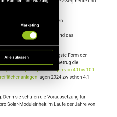
Windenergie an Land, weitere PV-Segmente und
ie im Rahmen Ihrer Nutzung
geführt wurde: Hiermit sollen
Marketing
ördert werden. Ziel der
oltaik und Wind aufzufangen und das
sind heute die kostengünstigste Form der
Alle zulassen
en anschaut: Im ersten EEG betrug die
inspeisevergütung für Anlagen von 40 bis 100
reiflächenanlagen
lagen 2024 zwischen 4,1
: Denn sie schufen die Voraussetzung für
 pro Solar-Moduleinheit im Laufe der Jahre von