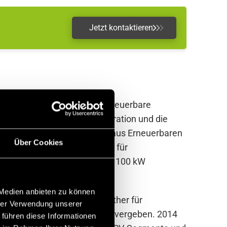
Jetzt kontaktieren
ngeführt. Danach sollen Erneuerbare
r Schritt für die Marktintegration und die
rd die Erzeugung von Strom aus Erneuerbaren
Über Cookies
 Schritt das Geschäftsmodell für
e meisten neuen Anlagen über 100 kW
 Medien anbieten zu können
Ausschreibungen werden seither für
hrer Verwendung unserer
n die günstigsten Bietenden vergeben. 2014
 führen diese Informationen