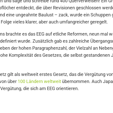
n und sage und schreibe rund 400 Querverweisen! Ein Gr
öcher entdeckt, die über Revisionen geschlossen werden
nd eine ungeahnte Baulust – zack, wurde ein Schuppen g
Folge vieles klarer, aber auch umfangreicher geregelt.
ns brachte es das EEG auf etliche Reformen, neun mal w
definiert wurde. Zusätzlich gab es zahlreiche Übergan
 Neben der hohen Paragraphenzahl, der Vielzahl an Nebe
 hohe Komplexität des Gesetzes, die selbst gestandenen 
z gilt als weltweit erstes Gesetz, das die Vergütung von
 von über
100 Ländern weltweit
übernommen. Auch Japan
Vergütung, die sich am EEG orientieren.