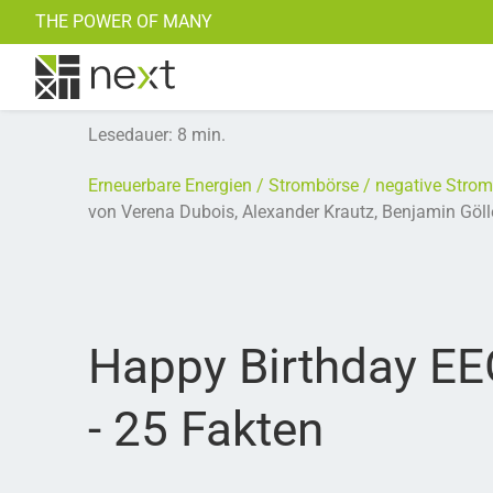
THE POWER OF MANY
Weitere Kraftwerke
Kontakt
Notstromaggregate
Zu all unseren Blogposts >>
Lesedauer
:
8
min.
Erneuerbare Energien
Strombörse
negative Strom
von
Verena Dubois,
Alexander Krautz,
Benjamin Göll
Happy Birthday EE
- 25 Fakten