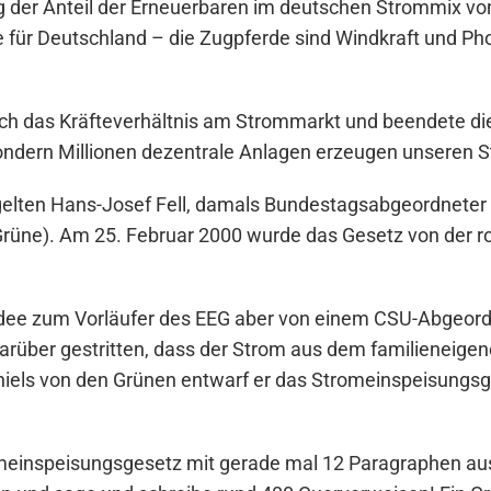
eg der Anteil der Erneuerbaren im deutschen Strommix vo
 für Deutschland – die Zugpferde sind Windkraft und Phot
ch das Kräfteverhältnis am Strommarkt und beendete di
sondern Millionen dezentrale Anlagen erzeugen unseren 
gelten Hans-Josef Fell, damals Bundestagsabgeordnete
rüne). Am 25. Februar 2000 wurde das Gesetz von der ro
dee zum Vorläufer des EEG aber von einem CSU-Abgeordn
arüber gestritten, dass der Strom aus dem familieneige
ls von den Grünen entwarf er das Stromeinspeisungsges
einspeisungsgesetz mit gerade mal 12 Paragraphen au