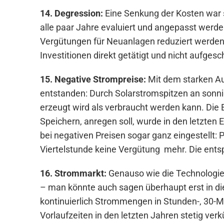
w
14. Degression:
Eine Senkung der Kosten war 
a
alle paar Jahre evaluiert und angepasst werde
h
Vergütungen für Neuanlagen reduziert werden.
l
Investitionen direkt getätigt und nicht aufges
15. Negative Strompreise:
Mit dem starken Au
entstanden: Durch Solarstromspitzen an son
erzeugt wird als verbraucht werden kann. Die 
Speichern, anregen soll, wurde in den letzten
bei negativen Preisen sogar ganz eingestellt:
Viertelstunde keine Vergütung mehr. Die ent
16. Strommarkt:
Genauso wie die Technologie
– man könnte auch sagen überhaupt erst in di
kontinuierlich Strommengen in Stunden-, 30-M
Vorlaufzeiten in den letzten Jahren stetig ve