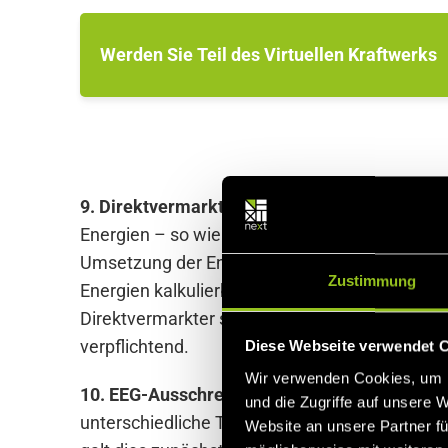
Werden Sie Teil des Virtuellen Kraftwerks
9. Direktvermarktung:
Mit dem EEG 2012 wur
Energien – so wie konventioneller Strom auch –
Umsetzung der Energiewende. Denn durch den 
Zustimmung
Energien kalkulierbarer. Ein Meilenstein übri
Direktvermarkter schuf. Mit dem EEG 2014 wu
verpflichtend.
Diese Webseite verwendet 
Wir verwenden Cookies, um I
10. EEG-Ausschreibungen:
Seit dem EEG 2014 
und die Zugriffe auf unsere 
unterschiedliche Technologien Ausbaumengen 
Website an unsere Partner fü