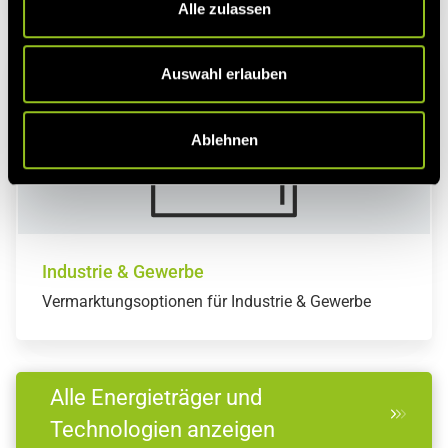
Alle zulassen
a
u
s
Auswahl erlauben
w
a
Ablehnen
h
l
Industrie & Gewerbe
Vermarktungsoptionen für Industrie & Gewerbe
Alle Energieträger und
Technologien anzeigen