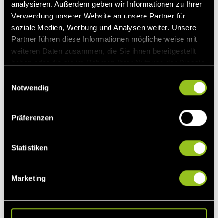
analysieren. Außerdem geben wir Informationen zu Ihrer
Verwendung unserer Website an unsere Partner für
BHKW & KWK
soziale Medien, Werbung und Analysen weiter. Unsere
Partner führen diese Informationen möglicherweise mit
Vermarktungsoptionen für BHKW & KWK
weiteren Daten zusammen, die Sie ihnen bereitgestellt
haben oder die sie im Rahmen Ihrer Nutzung der Dienste
gesammelt haben.
E
Notwendig
i
n
w
Präferenzen
i
l
l
Statistiken
i
g
Marketing
u
Windkraft
n
Hier finden Sie Vermarktungsoptionen für Windkraft
g
s