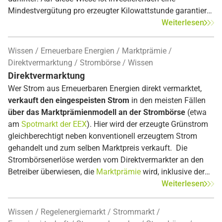
Mindestvergütung pro erzeugter Kilowattstunde garantiert,
die Erlöse werden jedoch gedeckelt, um die Fördertöpfe zu
Weiterlesen
schonen. Ein zweiseitiger CfD wird oft auch als
symmetrische Marktprämie bezeichnet.
Wissen
Erneuerbare Energien
Marktprämie
Direktvermarktung
Strombörse
Wissen
Direktvermarktung
Wer Strom aus Erneuerbaren Energien direkt vermarktet,
verkauft den eingespeisten Strom
in den meisten Fällen
über das Marktprämienmodell an der Strombörse
(etwa
am
Spotmarkt der EEX
). Hier wird der erzeugte Grünstrom
gleichberechtigt neben konventionell erzeugtem Strom
gehandelt und zum selben Marktpreis verkauft. Die
Strombörsenerlöse werden vom Direktvermarkter an den
Betreiber überwiesen, die
Marktprämie
wird, inklusive der
eingepreisten
Managementprämie
, vom
Weiterlesen
Verteilnetzbetreiber ausgezahlt. Bei der Direktvermarktung
unterscheidet man zwischen der
verpflichtenden
Wissen
Regelenergiemarkt
Strommarkt
Direktvermarktung
von Neuanlagen und der
optionalen