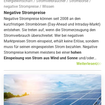
Energiewirtschaft
Stromverbraucher
Strombörse
Direktvermarktung
von Bestandsanlagen.
negative Strompreise
Wissen
Negative Strompreise
Negative Strompreise können seit 2008 an den
kurzfristigen Strombörsen (Day-Ahead und Intraday-Markt)
entstehen. Sie treten auf, wenn die Stromerzeugung den
Stromverbrauch überschreitet. Wer bei negativen
Marktpreisen Strom einspeist, erhält keine Erlöse, sondern
muss für seinen eingespeisten Strom bezahlen. Negative
Strompreise kommen meistens bei einer
hohen
Einspeisung von Strom aus Wind und Sonne
und/oder
einem
geringen Stromverbrauch
auf. Dieser kann sowohl
Weiterlesen
durch lange Feiertage als auch durch nationale oder
internationale Gefährdungslagen, wie beispielsweise die
COVID-19 Pandemie, auftreten.