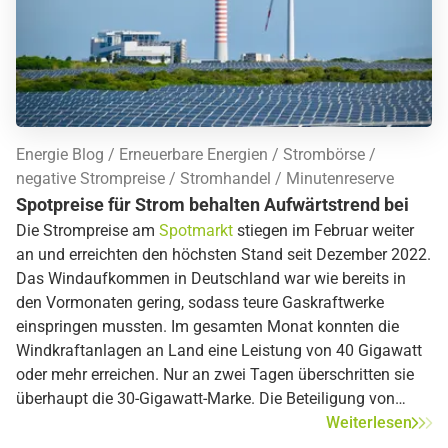
Energie Blog
Erneuerbare Energien
Strombörse
negative Strompreise
Stromhandel
Minutenreserve
Spotpreise für Strom behalten Aufwärtstrend bei
Die Strompreise am
Spotmarkt
stiegen im Februar weiter
an und erreichten den höchsten Stand seit Dezember 2022.
Das Windaufkommen in Deutschland war wie bereits in
den Vormonaten gering, sodass teure Gaskraftwerke
einspringen mussten. Im gesamten Monat konnten die
Windkraftanlagen an Land eine Leistung von 40 Gigawatt
oder mehr erreichen. Nur an zwei Tagen überschritten sie
überhaupt die 30-Gigawatt-Marke. Die Beteiligung von
Onshore-Windkraftanlagen an Land am
Weiterlesen
Gesamtstromverbrauch sank im Vergleich von 32,1 % im