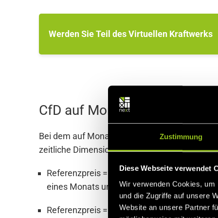
Werden Sie Teil des Virtuellen Kraftwerks
CfD auf Monatsbasis
Bei dem auf Monatsbasis beruhenden CfD-Model
Zustimmung
zeitliche Dimension von einer Stunde auf eine
Diese Webseite verwendet 
Referenzpreis = monatlicher Marktpreis: De
Wir verwenden Cookies, um I
eines Monats unabhängig von der Technolog
und die Zugriffe auf unsere 
Website an unsere Partner fü
Referenzpreis = technologiespezifischer mo