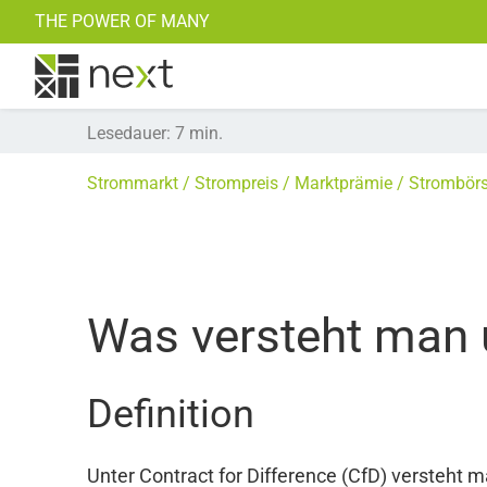
THE POWER OF MANY
Weitere Kraftwerke
Kontakt
Notstromaggregate
Zu all unseren Blogposts >>
Lesedauer
:
7
min.
Strommarkt
Strompreis
Marktprämie
Strombör
Was versteht man 
Definition
Unter Contract for Difference (CfD) versteht m