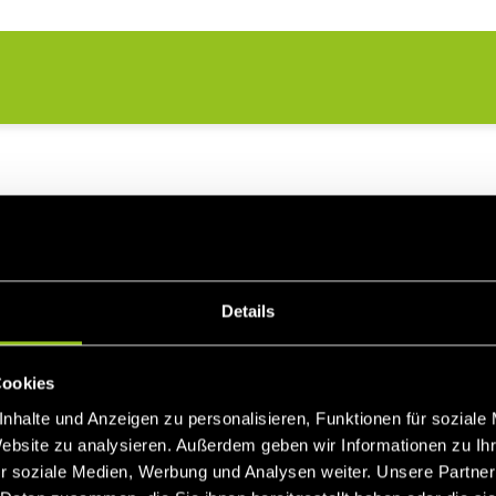
l verhält es sich ähnlich wie bei dem Modell auf Stund
Details
n Monat verändert. Die Berechnung des Referenzpreises s
Cookies
r Referenzpreis errechnet sich aus dem mengengewichtet
nhalte und Anzeigen zu personalisieren, Funktionen für soziale
ie.
Website zu analysieren. Außerdem geben wir Informationen zu I
r soziale Medien, Werbung und Analysen weiter. Unsere Partner
natlicher Marktpreis: Der technologiespezifische Monats