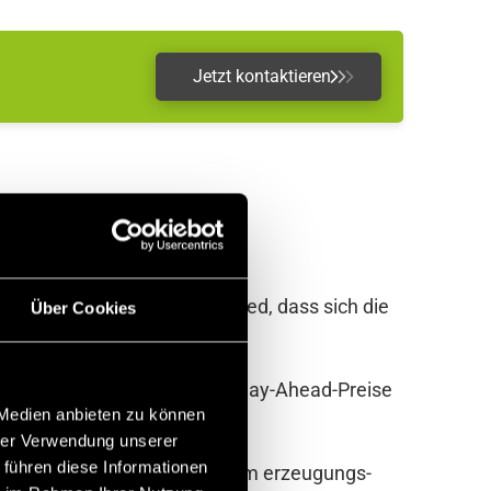
Jetzt kontaktieren
enbasis – mit dem Unterschied, dass sich die
Über Cookies
ieht wie folgt aus:
en Durchschnittspreis aller Day-Ahead-Preise
 Medien anbieten zu können
hrer Verwendung unserer
 führen diese Informationen
marktpreis ergibt sich aus dem erzeugungs-