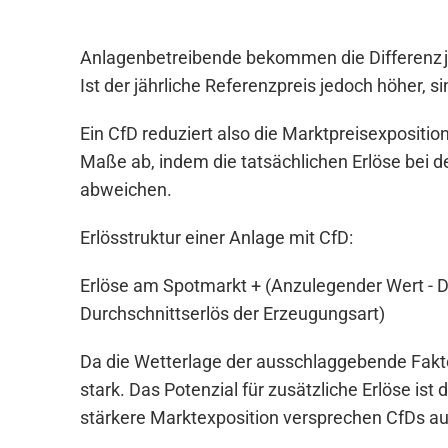
w
a
Anlagenbetreibende bekommen die Differenz je
h
l
Ist der jährliche Referenzpreis jedoch höher, s
Ein CfD reduziert also die Marktpreisexpositi
Maße ab, indem die tatsächlichen Erlöse bei 
abweichen.
Erlösstruktur einer Anlage mit CfD:
Erlöse am Spotmarkt + (Anzulegender Wert - D
Durchschnittserlös der Erzeugungsart)
Da die Wetterlage der ausschlaggebende Faktor
stark. Das Potenzial für zusätzliche Erlöse 
stärkere Marktexposition versprechen CfDs a