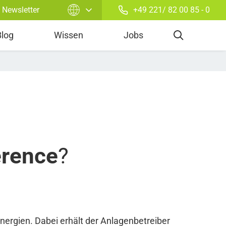
Newsletter
+49 221/ 82 00 85 - 0
Power Purchase Agreement
Blog
Wissen
Jobs
erence
?
nergien. Dabei erhält der Anlagenbetreiber