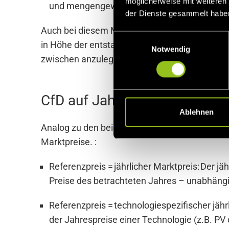
möglicherweise mit weiteren
und mengengewichteten Mittelwert der Monat
der Dienste gesammelt habe
Auch bei diesem Modell gilt: Liegt der Refer
E
in Höhe der entstandenen Differenz. Liegt der 
Notwendig
i
zwischen anzulegendem Wert und Referenzpre
n
w
i
CfD auf Jahresbasis
l
l
Ablehnen
i
Analog zu den beiden vorgenannten CfD-Modell
g
Marktpreise. :
u
n
Referenzpreis = jährlicher Marktpreis: Der 
g
Preise des betrachteten Jahres – unabhängi
s
a
Referenzpreis = technologiespezifischer jä
u
der Jahrespreise einer Technologie (z.B. PV
s