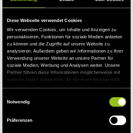
Als Betreiber eines der größten Virtuellen Kraftwerke
Europas und führender Direktvermarkter in Deutschland
Diese Webseite verwendet Cookies
bringen wir Ihre Anlage an die Märkte. Wir beraten Sie
Wir verwenden Cookies, um Inhalte und Anzeigen zu
individuell zu Ihren Vermarktungsoptionen, kümmern uns
personalisieren, Funktionen für soziale Medien anbieten
um die Integration Ihrer Anlage in unseren Pool und
zu können und die Zugriffe auf unsere Website zu
handeln Ihren Strom an der Strombörse.
analysieren. Außerdem geben wir Informationen zu Ihrer
Verwendung unserer Website an unsere Partner für
Unkompliziert
: Sie speisen Ihren Strom wie gewohnt
soziale Medien, Werbung und Analysen weiter. Unsere
ein, wir handeln Ihre Energie am Spotmarkt der Börse
Partner führen diese Informationen möglicherweise mit
und zahlen Ihnen Ihre Börsenerlöse aus.
weiteren Daten zusammen, die Sie ihnen bereitgestellt
Serviceorientiert
: Wir übernehmen Ihre Redispatch 2.0
haben oder die sie im Rahmen Ihrer Nutzung der Dienste
Pflichten ohne Zusatzkosten.
gesammelt haben.
E
Notwendig
i
Erfahren
: Als Direktvermarkter der ersten Stunde stehen
n
wir Ihnen mit langjährigem Know-how und persönlichen
w
Ansprechpartnern zur Seite.
Präferenzen
i
l