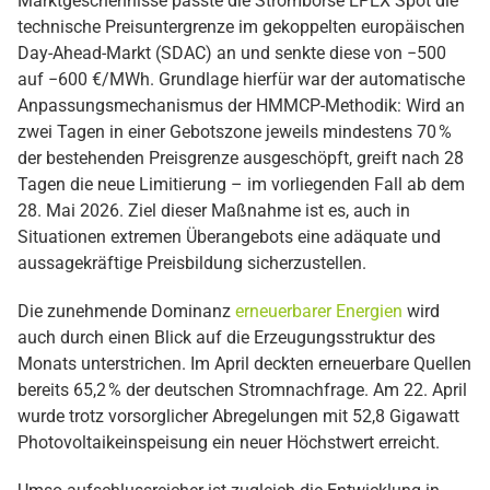
Marktgeschehnisse passte die Strombörse EPEX Spot die
technische Preisuntergrenze im gekoppelten europäischen
Day-Ahead-Markt (SDAC) an und senkte diese von −500
auf −600 €/MWh. Grundlage hierfür war der automatische
Anpassungsmechanismus der HMMCP-Methodik: Wird an
zwei Tagen in einer Gebotszone jeweils mindestens 70 %
der bestehenden Preisgrenze ausgeschöpft, greift nach 28
Tagen die neue Limitierung – im vorliegenden Fall ab dem
28. Mai 2026. Ziel dieser Maßnahme ist es, auch in
Situationen extremen Überangebots eine adäquate und
aussagekräftige Preisbildung sicherzustellen.
Die zunehmende Dominanz
erneuerbarer Energien
wird
auch durch einen Blick auf die Erzeugungsstruktur des
Monats unterstrichen. Im April deckten erneuerbare Quellen
bereits 65,2 % der deutschen Stromnachfrage. Am 22. April
wurde trotz vorsorglicher Abregelungen mit 52,8 Gigawatt
Photovoltaikeinspeisung ein neuer Höchstwert erreicht.