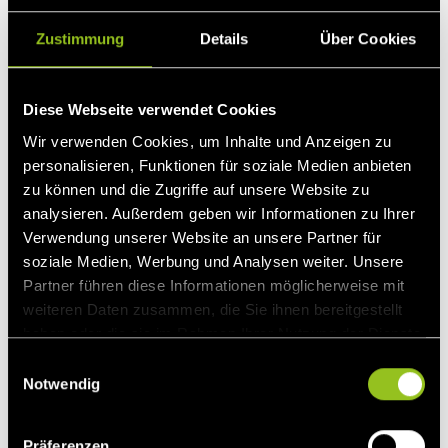
Energie Blog
Zustimmung
Details
Über Cookies
Diese Webseite verwendet Cookies
Parallel dazu verzeichnete der April erstmals in diesem
Wir verwenden Cookies, um Inhalte und Anzeigen zu
Jahr eine ausgedehnte Phase negativer Day-Ahead-Preise
personalisieren, Funktionen für soziale Medien anbieten
über mindestens sechs aufeinanderfolgende Stunden, an
zu können und die Zugriffe auf unsere Website zu
elf Tagen des Monats. Besonders ausgeprägt war die
analysieren. Außerdem geben wir Informationen zu Ihrer
Situation am Ostersonntag (5. April), an dem 18 der 24
Verwendung unserer Website an unsere Partner für
Stunden im negativen Preisbereich lagen. In Summe
soziale Medien, Werbung und Analysen weiter. Unsere
wurden in 123 Stunden des Monats negative Preise
Partner führen diese Informationen möglicherweise mit
registriert, verglichen mit lediglich 35 Stunden im März. Für
weiteren Daten zusammen, die Sie ihnen bereitgestellt
Betreiber betroffener Anlagen hatte dies unmittelbare
haben oder die sie im Rahmen Ihrer Nutzung der Dienste
finanzielle Konsequenzen, da gemäß § 51 EEG in solchen
gesammelt haben.
Zeiträumen Kürzungen des anzulegenden Werts und damit
E
Notwendig
des Marktprämienanspruchs erfolgen. Mit anderen Worten:
i
In rund 17 % der Monatsstunden mussten Erzeuger
n
faktisch für die Einspeisung zahlen, während Verbraucher
w
Präferenzen