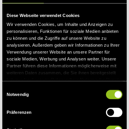
und etabliert eine sichere Datenverbindung, über die er
direkten Fernzugriff auf den Batteriespeicher erhält.
Diese Webseite verwendet Cookies
Darüber kann er zum einen wichtige Betriebsdaten ablesen
– insbesondere den Füllstand (State of Charge, kurz: SoC)
Wir verwenden Cookies, um Inhalte und Anzeigen zu
– und zum anderen das Ein- und Ausspeichern von Strom
personalisieren, Funktionen für soziale Medien anbieten
(Dispatch) steuern.
zu können und die Zugriffe auf unsere Website zu
Unabhängig von der Vermarktung kann auch der
analysieren. Außerdem geben wir Informationen zu Ihrer
zuständige
Netzbetreiber
– in der Regel der örtliche
Verwendung unserer Website an unsere Partner für
Verteilnetzbetreiber – auf den Batteriespeicher zugreifen.
soziale Medien, Werbung und Analysen weiter. Unsere
Netzbetreiber erhalten so die Möglichkeit, im Rahmen des
Partner führen diese Informationen möglicherweise mit
sogenannten Engpassmanagements drohende
weiteren Daten zusammen, die Sie ihnen bereitgestellt
Stromausfälle abzuwenden (
Redispatch
). Für solche nicht-
haben oder die sie im Rahmen Ihrer Nutzung der Dienste
marktlichen Eingriffe gelten jedoch strenge rechtliche
gesammelt haben.
E
Voraussetzungen, die in §§ 13 und 14
Notwendig
i
Energiewirtschaftsgesetz (EnWG)
geregelt sind.
n
w
Welche Rechte und Pflichten hat der
Präferenzen
i
Flexibilitätsvermarkter durch ein Tolling
l