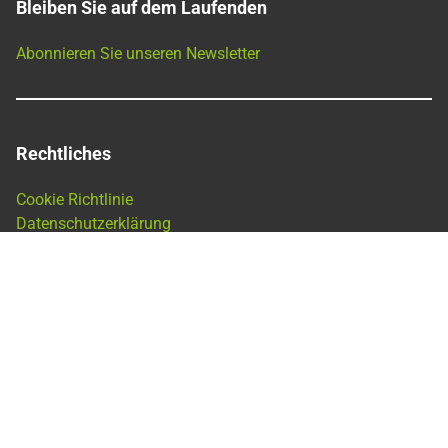
Bleiben Sie auf dem Laufenden
Abonnieren Sie unseren Newsletter
Rechtliches
Cookie Richtlinie
Datenschutzerklärung
Datenschutzerklärung – Bewerber
Impressum
AGB
Remit-Daten
nach
oben