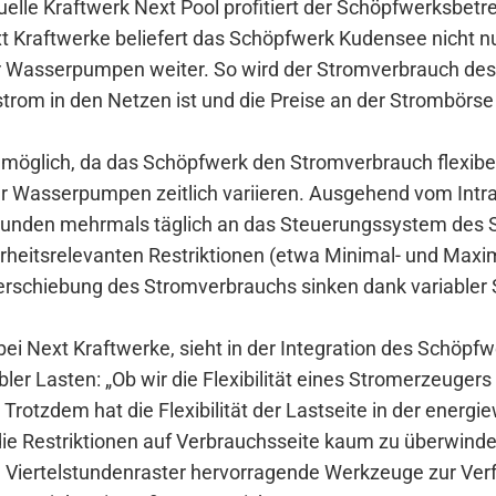
rtuelle Kraftwerk Next Pool profitiert der Schöpfwerksbet
 Kraftwerke beliefert das Schöpfwerk Kudensee nicht nur
 Wasserpumpen weiter. So wird der Stromverbrauch des 
strom in den Netzen ist und die Preise an der Strombörse
möglich, da das Schöpfwerk den Stromverbrauch flexibel
der Wasserpumpen zeitlich variieren. Ausgehend vom Intr
tunden mehrmals täglich an das Steuerungssystem des Sc
cherheitsrelevanten Restriktionen (etwa Minimal- und Ma
rschiebung des Stromverbrauchs sinken dank variabler 
i Next Kraftwerke, sieht in der Integration des Schöpfwe
ibler Lasten: „Ob wir die Flexibilität eines Stromerzeuge
rotzdem hat die Flexibilität der Lastseite in der energiew
die Restriktionen auf Verbrauchsseite kaum zu überwind
 Viertelstundenraster hervorragende Werkzeuge zur Ver