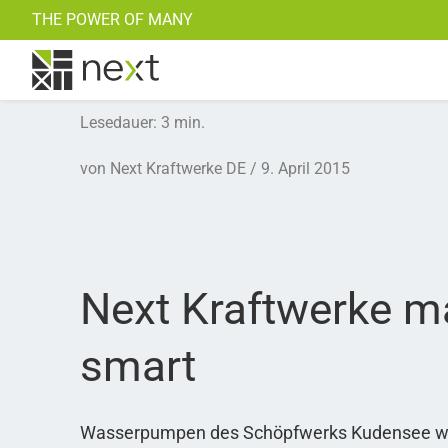
THE POWER OF MANY
Weitere Kraftwerke
Kontakt
Notstromaggregate
Zu all unseren Blogposts >>
Lesedauer
:
3
min.
von
Next Kraftwerke DE
9. April 2015
Next Kraftwerke m
smart
Wasserpumpen des Schöpfwerks Kudensee werd