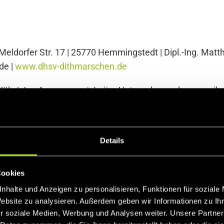
 Meldorfer Str. 17 | 25770 Hemmingstedt | Dipl.-Ing. Matth
de |
www.dhsv-dithmarschen.de
5 Köln | Jan Aengenvoort, Leiter Unternehmenskommunikat
-kraftwerke.de
Details
elverband Dithmarschen
Cookies
mgang mit dem Wasser“ eine Frage des Überlebens. Immerh
nhalte und Anzeigen zu personalisieren, Funktionen für soziale
n mit Wasser umgeben. Dabei müssen Land und Leute nich
Website zu analysieren. Außerdem geben wir Informationen zu I
wassers in die Nordsee muss gewährleistet sein. Darin 
r soziale Medien, Werbung und Analysen weiter. Unsere Partner
nd Hauptsielverband (DHSV) Dithmarschen zusammenschl