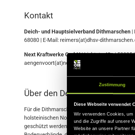
Kontakt
Deich- und Hauptsielverband Dithmarschen
|
68080 | E-Mail: reimers(at)dhsv-dithmarschen.
Next Kraftwerke GmbH
| Lichtstr. 43g | 5082
aengenvoort(at)next-kraftwerke.de |
www.next
Zustimmung
Über den Deich- und Hauptsi
Diese Webseite verwendet 
Für die Dithmarscher ist der „fachgerechte U
Wir verwenden Cookies, um I
holsteinischen Nordseeküste von allen Seite
und die Zugriffe auf unsere 
geschützt werden, auch der Abfluss des Regen
Website an unsere Partner fü
Bodenverbände, die sich 1972 zum Deich- u