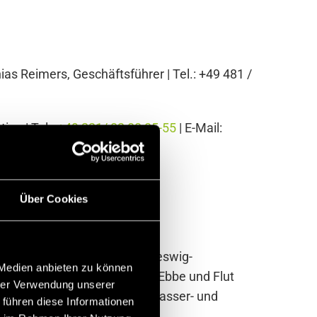
ias Reimers, Geschäftsführer | Tel.: +49 481 /
ion | Tel.:
+49 221/ 82 00 85-55
| E-Mail:
Über Cookies
in ist der Kreis an der schleswig-
 Medien anbieten zu können
t nur vor den Gewalten von Ebbe und Flut
hrer Verwendung unserer
liegt die Hauptaufgabe der Wasser- und
 führen diese Informationen
ossen.