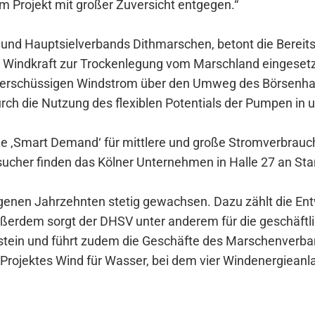
 Projekt mit großer Zuversicht entgegen.“
und Hauptsielverbands Dithmarschen, betont die Bereitsc
ie Windkraft zur Trockenlegung vom Marschland eingeset
überschüssigen Windstrom über den Umweg des Börsenhand
durch die Nutzung des flexiblen Potentials der Pumpen i
ilie ‚Smart Demand‘ für mittlere und große Stromverbrauc
sucher finden das Kölner Unternehmen in Halle 27 an St
ngenen Jahrzehnten stetig gewachsen. Dazu zählt die Ent
ßerdem sorgt der DHSV unter anderem für die geschäftl
tein und führt zudem die Geschäfte des Marschenverba
rojektes Wind für Wasser, bei dem vier Windenergiean