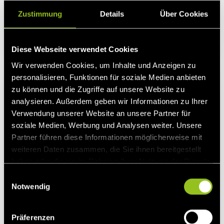
unsere Kosten weiterbilden lassen. Zusätzlich
Zustimmung
Details
Über Cookies
bieten wir in-house Englisch- und Deutschkurse,
sowie individuelle Coachings an.
Diese Webseite verwendet Cookies
Wir verwenden Cookies, um Inhalte und Anzeigen zu
personalisieren, Funktionen für soziale Medien anbieten
zu können und die Zugriffe auf unsere Website zu
analysieren. Außerdem geben wir Informationen zu Ihrer
Verwendung unserer Website an unsere Partner für
soziale Medien, Werbung und Analysen weiter. Unsere
Partner führen diese Informationen möglicherweise mit
weiteren Daten zusammen, die Sie ihnen bereitgestellt
haben oder die sie im Rahmen Ihrer Nutzung der Dienste
gesammelt haben.
E
Teilzeit in allen Facetten
Notwendig
i
Flexible Arbeitszeiten sind bei uns Standard. Mit
n
unserem Flextime-Arbeitsmodell kannst Du Dir
w
Präferenzen
zusätzliche Urlaubstage aufsparen und flexibel