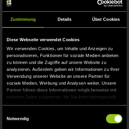
Suchen
Zustimmung
Details
Über Cookies
Diese Webseite verwendet Cookies
Zur Startseite
Wir verwenden Cookies, um Inhalte und Anzeigen zu
personalisieren, Funktionen für soziale Medien anbieten
zu können und die Zugriffe auf unsere Website zu
analysieren. Außerdem geben wir Informationen zu Ihrer
Kontakt
Verwendung unserer Website an unsere Partner für
soziale Medien, Werbung und Analysen weiter. Unsere
Next Kraftwerke GmbH
Partner führen diese Informationen möglicherweise mit
Lichtstr. 43g
weiteren Daten zusammen, die Sie ihnen bereitgestellt
50825 Köln
haben oder die sie im Rahmen Ihrer Nutzung der Dienste
gesammelt haben.
E
Telefon:
+49 221/ 82 00 85 - 0
Notwendig
i
n