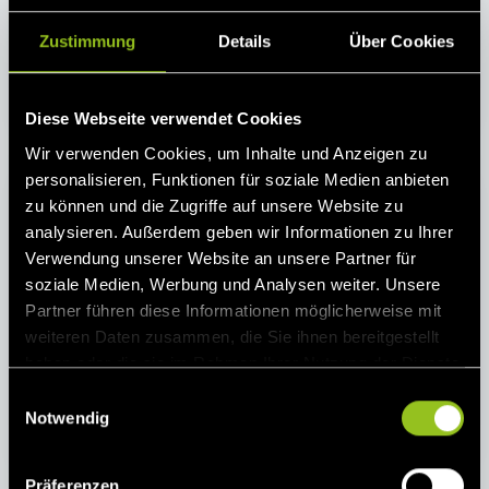
Zustimmung
Details
Über Cookies
Logo-Next-Power-of-many-white.png
Diese Webseite verwendet Cookies
Wir verwenden Cookies, um Inhalte und Anzeigen zu
personalisieren, Funktionen für soziale Medien anbieten
zu können und die Zugriffe auf unsere Website zu
analysieren. Außerdem geben wir Informationen zu Ihrer
Verwendung unserer Website an unsere Partner für
soziale Medien, Werbung und Analysen weiter. Unsere
Partner führen diese Informationen möglicherweise mit
weiteren Daten zusammen, die Sie ihnen bereitgestellt
haben oder die sie im Rahmen Ihrer Nutzung der Dienste
gesammelt haben.
E
Logo-Wort-Bildmarke.png
Notwendig
i
n
w
Präferenzen