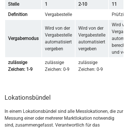
Stelle
1
2-10
11
Definition
Vergabestelle
Prüfziff
Wird vo
Wird von der
Wird von der
Vergabe
Vergabestelle
Vergabestelle
Vergabemodus
automat
automatisiert
automatisiert
berechn
vergeben
vergeben
und ver
zulässige
zulässige
zulässige
Zeichen: 1-9
Zeichen: 0-9
Zeichen: 0-9
Lokationsbündel
In einem Lokationsbündel sind alle Messlokationen, die zur
Messung einer oder mehrerer Marktlokation notwendig
sind, zusammengefasst. Verantwortlich für das