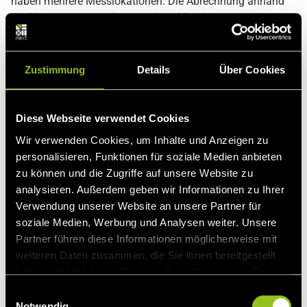
haben mehrere Messlokationen. Die Abrechnung anhand
der Messungen aus den einzelnen Messlokationen der
Marktlokation erfolgt durch den Netzbetreiber.
n:1-Beziehung zwischen MaLo und MeLo:
Zustimmung
Details
Über Cookies
Diese Konstellation entsteht, wenn in Messlokationen ein
Zweirichtungszähler eingebaut wird, da in der betreffenden
Diese Webseite verwendet Cookies
Marktlokation sowohl Energie erzeugt als auch Energie
Wir verwenden Cookies, um Inhalte und Anzeigen zu
verbraucht, ein Beispiel: Die zuvor genannte Schule
personalisieren, Funktionen für soziale Medien anbieten
installiert eine PV-Anlage auf ihrem Sporthallendach. In
zu können und die Zugriffe auf unsere Website zu
diesem Fall muss für sowohl für den Verbrauch als auch
analysieren. Außerdem geben wir Informationen zu Ihrer
für die Einspeisung eine eigene MaLo-ID erzeugt werden –
Verwendung unserer Website an unsere Partner für
über die „Verbrauchs“-MaLo-ID wird der Stromverbrauch
soziale Medien, Werbung und Analysen weiter. Unsere
der Schule abgerechnet, die „Einspeise“-MaLo-ID die PV-
Partner führen diese Informationen möglicherweise mit
Einspeisungen vom Sporthallendach.
weiteren Daten zusammen, die Sie ihnen bereitgestellt
haben oder die sie im Rahmen Ihrer Nutzung der Dienste
gesammelt haben.
E
Notwendig