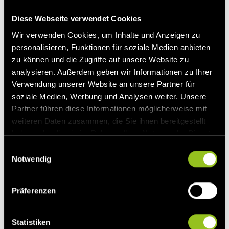
Energien zu schaffen. Denn obgleich die Förderung der
Diese Webseite verwendet Cookies
Entwicklung auf dem Land notwendig ist, werden ohne ein
Umdenken die Folgen des hohen Energieverbrauchs für
Wir verwenden Cookies, um Inhalte und Anzeigen zu
Mensch und Umwelt schon bald nicht mehr tragbar sein.
personalisieren, Funktionen für soziale Medien anbieten
zu können und die Zugriffe auf unsere Website zu
Gut also, dass Unternehmer das Geschäft mit den
analysieren. Außerdem geben wir Informationen zu Ihrer
Erneuerbaren für sich entdeckt haben. Chinas
Verwendung unserer Website an unsere Partner für
„Sonnenkönig“ Huang Ming etwa,
Gründer des
soziale Medien, Werbung und Analysen weiter. Unsere
Solarstromunternehmens Himin Solar
und mittlerweile
Partner führen diese Informationen möglicherweise mit
einer der reichsten Männer des Landes, verfolgt ein großes
weiteren Daten zusammen, die Sie ihnen bereitgestellt
Ziel: „Den Kindern einen blauen Himmel vererben“.
haben oder die sie im Rahmen Ihrer Nutzung der Dienste
gesammelt haben.
E
Daten der Erneuerbaren Energien in China
Notwendig
i
(Stand 2013)
n
w
Präferenzen
i
l
Wasserkraft:
280 GW
l
Statistiken