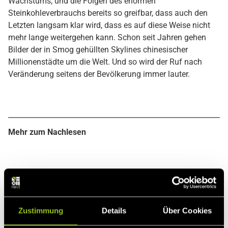
Wachstums, und die Folgen des enormen
Steinkohleverbrauchs bereits so greifbar, dass auch den
Letzten langsam klar wird, dass es auf diese Weise nicht
mehr lange weitergehen kann. Schon seit Jahren gehen
Bilder der in Smog gehüllten Skylines chinesischer
Millionenstädte um die Welt. Und so wird der Ruf nach
Veränderung seitens der Bevölkerung immer lauter.
Mehr zum Nachlesen
Die Herausforderung, der China sich stellen muss, ist es,
Zustimmung
Details
Über Cookies
den Spagat zwischen dem Ausgleich der
Einkommensschere und dem Ausbau der Erneuerbaren