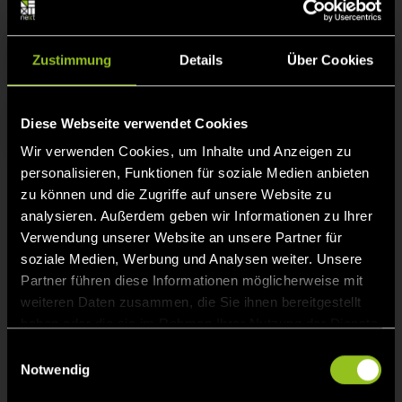
Suchen
Zustimmung
Details
Über Cookies
Diese Webseite verwendet Cookies
Zur Startseite
Wir verwenden Cookies, um Inhalte und Anzeigen zu
personalisieren, Funktionen für soziale Medien anbieten
zu können und die Zugriffe auf unsere Website zu
analysieren. Außerdem geben wir Informationen zu Ihrer
Kontakt
Verwendung unserer Website an unsere Partner für
soziale Medien, Werbung und Analysen weiter. Unsere
Next Kraftwerke GmbH
Partner führen diese Informationen möglicherweise mit
Lichtstr. 43g
weiteren Daten zusammen, die Sie ihnen bereitgestellt
50825 Köln
haben oder die sie im Rahmen Ihrer Nutzung der Dienste
gesammelt haben.
E
Telefon:
+49 221/ 82 00 85 - 0
Notwendig
i
n