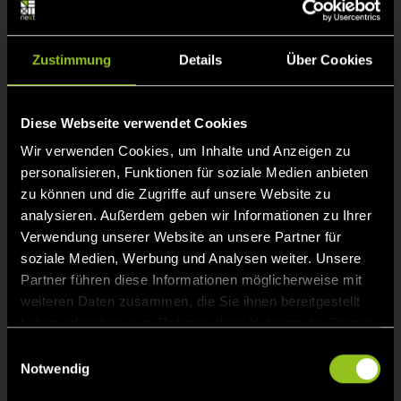
Suchen
Zustimmung
Details
Über Cookies
Diese Webseite verwendet Cookies
Zur Startseite
Wir verwenden Cookies, um Inhalte und Anzeigen zu
personalisieren, Funktionen für soziale Medien anbieten
zu können und die Zugriffe auf unsere Website zu
analysieren. Außerdem geben wir Informationen zu Ihrer
Kontakt
Verwendung unserer Website an unsere Partner für
soziale Medien, Werbung und Analysen weiter. Unsere
Next Kraftwerke GmbH
Partner führen diese Informationen möglicherweise mit
Lichtstr. 43g
weiteren Daten zusammen, die Sie ihnen bereitgestellt
50825 Köln
haben oder die sie im Rahmen Ihrer Nutzung der Dienste
gesammelt haben.
E
Telefon:
+49 221/ 82 00 85 - 0
Notwendig
i
n