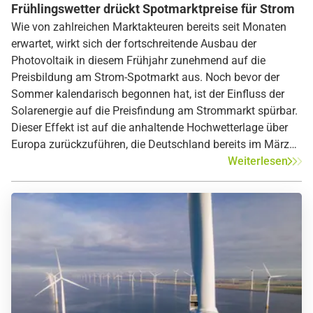
Frühlingswetter drückt Spotmarktpreise für Strom
Wie von zahlreichen Marktakteuren bereits seit Monaten
erwartet, wirkt sich der fortschreitende Ausbau der
Photovoltaik in diesem Frühjahr zunehmend auf die
Preisbildung am Strom-Spotmarkt aus. Noch bevor der
Sommer kalendarisch begonnen hat, ist der Einfluss der
Solarenergie auf die Preisfindung am Strommarkt spürbar.
Dieser Effekt ist auf die anhaltende Hochwetterlage über
Europa zurückzuführen, die Deutschland bereits im März
zahlreiche Sonnenstunden bescherte und somit mit
Weiterlesen
kostengünstigem Solarstrom versorgte. Die starke
Performance des Solarstroms beendete die steigenden
Spotpreise, die durch eine schwache Windstromproduktion
und hohe Gaspreise bedingt wurde.