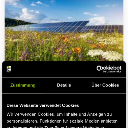
Zustimmung
Details
Über Cookies
Energie Blog
Erneuerbare Energien
Strompreis
Diese Webseite verwendet Cookies
Spotmarkt
Wir verwenden Cookies, um Inhalte und Anzeigen zu
Rückkehr zur sommerlichen Normalität
personalisieren, Funktionen für soziale Medien anbieten
Nach einem von wetterbedingten Turbulenzen und
zu können und die Zugriffe auf unsere Website zu