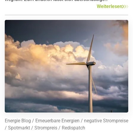
Windstromproduktion, die im Winter gegenüber dem
Weiterlesen
Sommer an Bedeutung gewinnt, technisch deutlich leichter
drosseln als die zur Mittagszeit massenhaft anfallende
Solarproduktion. Folglich kam es selbst bei kräftiger
Einspeisung nicht zu einem Abrutschen der Preise in den
negativen Bereich.
Energie Blog
Erneuerbare Energien
negative Strompreise
Spotmarkt
Strompreis
Redispatch