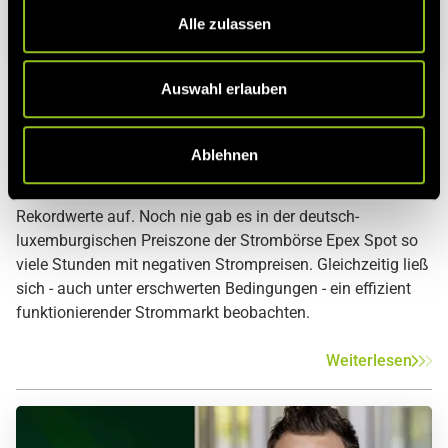
s
Alle zulassen
a
u
s
Energie Blog
Erneuerbare Energien
Strommarkt
Auswahl erlauben
w
Stromhandel
Spotmarkt
a
Strom geschenkt statt Blumen – Preise am
Ablehnen
h
Muttertag weit unter Null
l
Der Monat Mai wartete mit einer Vielzahl historischer
Rekordwerte auf. Noch nie gab es in der deutsch-
luxemburgischen Preiszone der Strombörse Epex Spot so
viele Stunden mit negativen Strompreisen. Gleichzeitig ließ
sich - auch unter erschwerten Bedingungen - ein effizient
funktionierender Strommarkt beobachten.
Weiterlesen