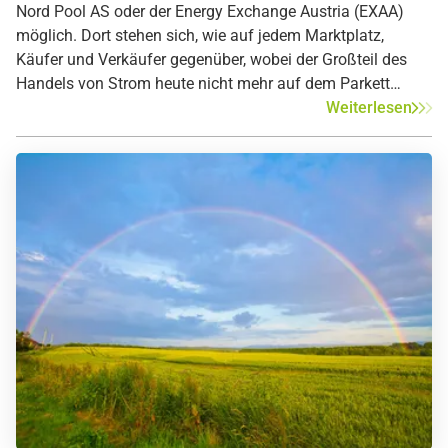
Nord Pool AS oder der Energy Exchange Austria (EXAA)
möglich. Dort stehen sich, wie auf jedem Marktplatz,
Käufer und Verkäufer gegenüber, wobei der Großteil des
Handels von Strom heute nicht mehr auf dem Parkett
stattfindet, sondern computergesteuert oder telefonisch
Weiterlesen
abläuft. Die EPEX SPOT beliefert Deutschland, Frankreich,
Österreich, Belgien, Dänemark, Finnland, Großbritannien,
Luxemburg, die Niederlande, Norwegen, Schweden, Polen
und die Schweiz und nimmt somit eine zentrale Stellung
im europäischen Stromhandel ein. Bis 2009 war der
deutsche Spotmarkt an der Energiebörse in Leipzig (EEX)
beheimatet. Die EXAA ist im Energiehandel in Deutschland
und Österreich aktiv. Seit 2019 handelt die Nord Pool AS
auch in Frankreich, Deutschland, Luxemburg, Belgien,
Österreich und den Niederlanden.