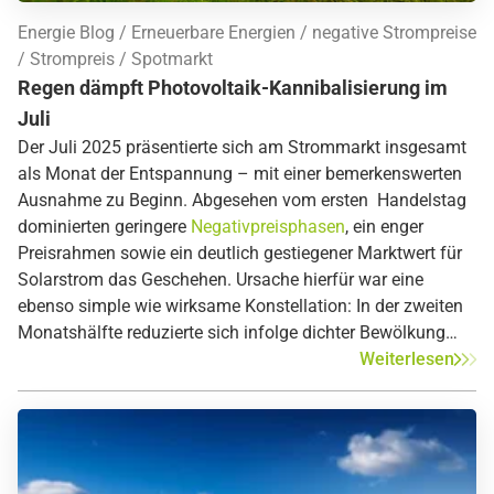
Energie Blog
Erneuerbare Energien
negative Strompreise
Strompreis
Spotmarkt
Regen dämpft Photovoltaik-Kannibalisierung im
Juli
Der Juli 2025 präsentierte sich am Strommarkt insgesamt
als Monat der Entspannung – mit einer bemerkenswerten
Ausnahme zu Beginn. Abgesehen vom ersten Handelstag
dominierten geringere
Negativpreisphasen
, ein enger
Preisrahmen sowie ein deutlich gestiegener Marktwert für
Solarstrom das Geschehen. Ursache hierfür war eine
ebenso simple wie wirksame Konstellation: In der zweiten
Monatshälfte reduzierte sich infolge dichter Bewölkung
und anhaltender Regenfälle die Photovoltaikeinspeisung
Weiterlesen
spürbar. Gleichzeitig war über den gesamten Monat
hinweg eine leicht erhöhte Stromnachfrage während der
Mittagsstunden zu verzeichnen.