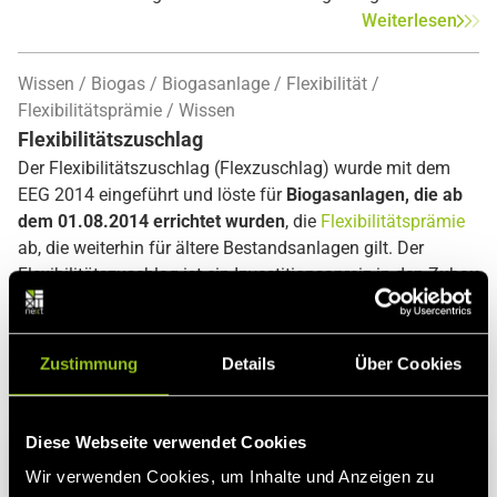
Zuschlagswert bei 14,81 ct/kWh. Bestandsanlagen
Weiterlesen
erhielten im Durchschnitt einen Zuschlagswert von 14,16
ct/kWh. Dabei lag der niedrigste Gebotswert bei 9,86
Wissen
Biogas
Biogasanlage
Flexibilität
ct/kWh, der höchste bei 16,90 ct/kWh. Im Interview nimmt
Flexibilitätsprämie
Wissen
Alexander Krautz – Teamleiter der Abteilung Politik &
Flexibilitätszuschlag
Forschung bei Next Kraftwerke – Stellung zu den
Der Flexibilitätszuschlag (Flexzuschlag) wurde mit dem
Ergebnissen und denkt über Perspektiven für die Branche nac
EEG 2014 eingeführt und löste für
Biogasanlagen, die ab
dem 01.08.2014 errichtet wurden
, die
Flexibilitätsprämie
ab, die weiterhin für ältere Bestandsanlagen gilt. Der
Flexibilitätszuschlag ist ein Investitionsanreiz in den Zubau
von flexiblen Kraftwerkskapazitäten, die eine
bedarfsorientierte Stromproduktion ermöglichen.
Zustimmung
Details
Über Cookies
Weiterlesen
Diese Webseite verwendet Cookies
Wir verwenden Cookies, um Inhalte und Anzeigen zu