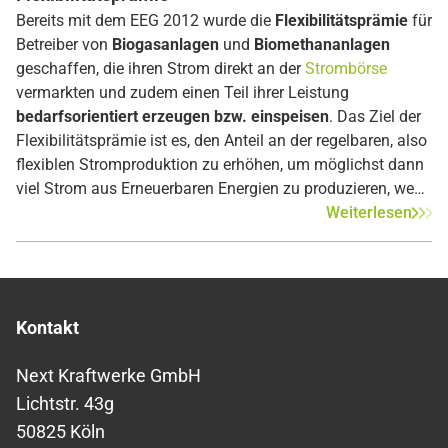
Bereits mit dem EEG 2012 wurde die
Flexibilitätsprämie
für
Betreiber von
Biogasanlagen
und
Biomethananlagen
geschaffen, die ihren Strom direkt an der
Strombörse
vermarkten und zudem einen Teil ihrer Leistung
bedarfsorientiert erzeugen bzw. einspeisen
. Das Ziel der
Flexibilitätsprämie ist es, den Anteil an der regelbaren, also
flexiblen Stromproduktion zu erhöhen, um möglichst dann
viel Strom aus Erneuerbaren Energien zu produzieren, wenn
die Stromnachfrage hoch ist. Daher werden
Weiterlesen
Anlagenbetreiber finanziell unterstützt, wenn sie die
installierte Leistung ihrer Anlagen erhöhen.
Kontakt
Next Kraftwerke GmbH
Lichtstr. 43g
50825 Köln