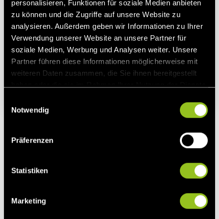
personalisieren, Funktionen für soziale Medien anbieten
zu können und die Zugriffe auf unsere Website zu
analysieren. Außerdem geben wir Informationen zu Ihrer
Verwendung unserer Website an unsere Partner für
soziale Medien, Werbung und Analysen weiter. Unsere
Partner führen diese Informationen möglicherweise mit
weiteren Daten zusammen, die Sie ihnen bereitgestellt
haben oder die sie im Rahmen Ihrer Nutzung der Dienste
gesammelt haben.
E
Notwendig
i
Energie Blog
Biogasanlage
Marktprämie
Flexibilität
n
Grundlast
Flexibilitätsprämie
w
Präferenzen
Die Last mit der Grundlast
i
Das Mammut-Projekt „Energiewende“ ist – gemessen am
l
derzeitigen Anteil der Stromerzeugung von über 22% aus
l
Statistiken
Erneuerbaren Energien – ganz klar eine Erfolgsgeschichte.
i
Jedoch galt es viele Hürden zu nehmen, um diese positive
g
Marketing
Entwicklung zu realisieren.
u
n