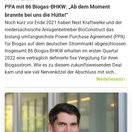
PPA mit 86 Biogas-BHKW: „Ab dem Moment
brannte bei uns die Hütte!“
Noch kurz vor Ende 2021 haben Next Kraftwerke und der
niedersächsische Anlagenbetreiber BioConstruct das
bislang umfangreichste Power Purchase Agreement (PPA)
für Biogas auf dem deutschen Strommarkt abgeschlossen.
Insgesamt 86 Biogas-BHKW erhalten im ersten Quartal
2022 eine vertraglich definierte fixe Vergütung für ihren
Biogasstrom. Wie es zu diesem zukunftsweisenden Deal
kam und wie viel Nervenkitzel der Abschluss mit sich
brachte, schildern Henrik Borgmeyer von BioConstruct und
Weiterlesen
Jochen Schwill von Next Kraftwerke im Interview.